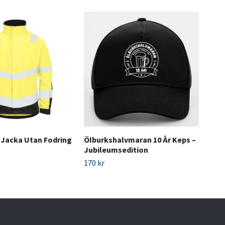
 Jacka Utan Fodring
Ölburkshalvmaran 10 År Keps –
Keps
Jubileumsedition
170 
170 kr