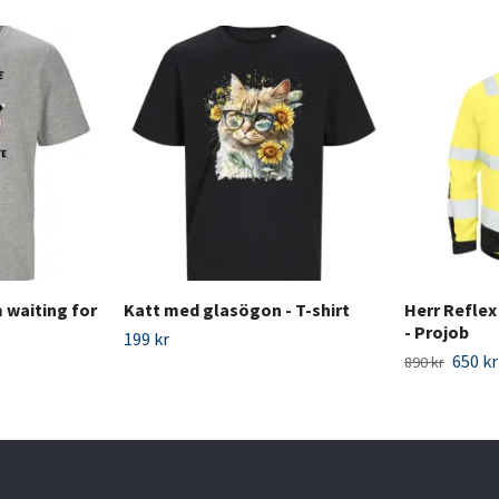
 waiting for
Katt med glasögon - T-shirt
Herr Reflex
- Projob
199 kr
650 kr
890 kr