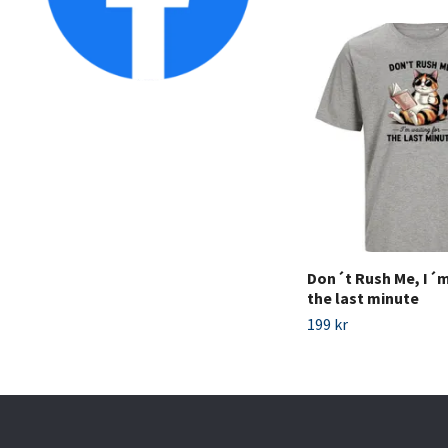
Don´t Rush Me, I´m
the last minute
199 kr