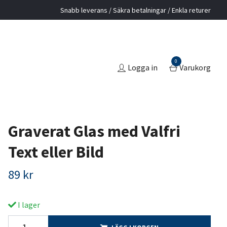
Snabb leverans / Säkra betalningar / Enkla returer
0
Logga in
Varukorg
Graverat Glas med Valfri
Text eller Bild
89 kr
I lager