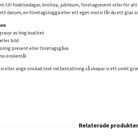
 till födelsedagar, bröllop, jubileum, företagsevent eller för att
tt datum, en företagslogga eller ett eget motiv får du ett glas so
ion
ravyr av hög kvalitet
eller bild
onlig present eller företagsgåva
dina önskemål
v eller ange önskad text vid beställning så skapar vi ett unikt grav