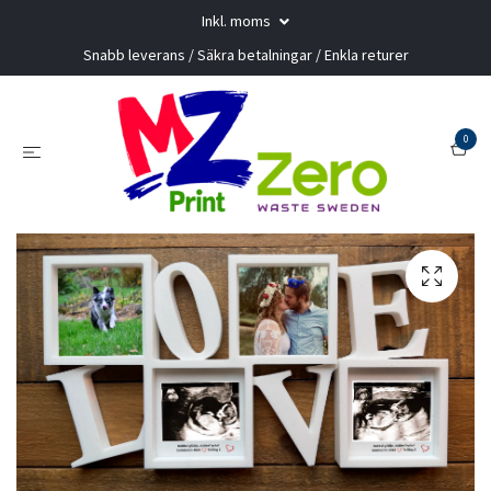
Inkl. moms
Snabb leverans / Säkra betalningar / Enkla returer
0