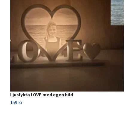
Ljuslykta LOVE med egen bild
N
159 kr
7